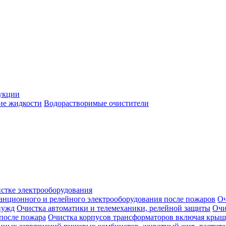
укции
ие жидкости
Водорастворимые очистители
истке электрооборудования
анционного и релейного электрооборудования после пожаров
Оч
нужд
Очистка автоматики и телемеханики, релейной защиты
Очи
 после пожара
Очистка корпусов трансформаторов включая крыш