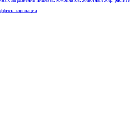
венных загрязнений пищевых комбинатов, животный жир, растит
эффекта коронации