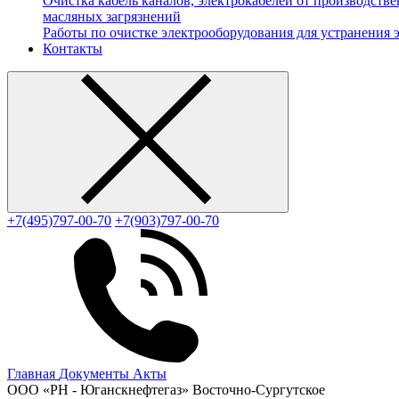
Очистка кабель каналов, электрокабелей от производст
масляных загрязнений
Работы по очистке электрооборудования для устранения 
Контакты
+7(495)797-00-70
+7(903)797-00-70
Главная
Документы
Акты
ООО «РН - Юганскнефтегаз» Восточно-Сургутское