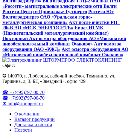
Волгоградэнерго» Волгоградская ТЭЦ-2
Филиал ПАО
«Россети» магистральные электрические сети Волги
Россети Центр и Приволжье Тулэнерго
Россети Юг
Волгоградэнерго
ОАО «Уральская горно-
металлургическая компания»
Акт после очистки РП -
20кВ АО «МСК ЭНЕРГОСЕТЬ»
Евраз НТМК
(Нижнетагильский металлургический комбинат)
Повторный Акт осмотра оборудования АО «Московский
пивобезалкогольный комбинат Очаково»
Акт осмотра
оборудования ОАО «РЖД»
Акт осмотра оборудования АО
«Московский пивобезалкогольный комбинат Очаково»
ЭЛЕКТРОКЛИНИНГ
Офис:
✪ 140070, г. Люберцы, рабочий посёлок Томилино, ул.
Гаршина, д. 3. БЦ «Звездный», офис 429
☎ +7(495)797-00-70
☎ +7(903)797-00-70
✉ info@stormprof.ru
О компании
Каталог продукции
Доставка и оплата
Новости