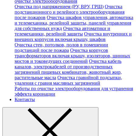
очистке электрооборудования
Очистка под напряжением (РУ, ВРУ, ГРЩ)
Очистка
подстанционного и релейного электрооборудования
после пожаров
Очистка шкафов управления, автоматика
и телемеханика, релейной защиты, панелей управления
для собственных нужд
Очистка автоматики и
телемеханики, релейной защиты
Очистка внутренних и
внешних корпусов включая крышу, шкафов
Очистка стен, потолков, полов в помещении
подстанций после пожара
Очистка корпусов
трансформаторов включая крышу, изоляторов, шинных
мостов и токоведущих соединений
Очистка кабель
каналов, электрокабелей от производственных
загрязнений пищевых комбинатов, животный жир,
растительные масла
Очистка гравийной подсыпки,
удаления с гравия масляных загрязнений
Работы по очистке электрооборудования для устранения
эффекта коронации
Контакты