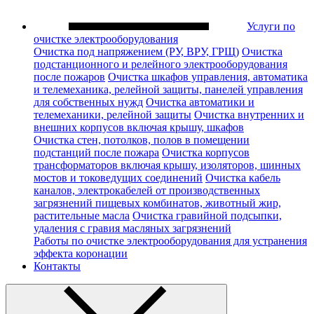
Услуги по
очистке электрооборудования
Очистка под напряжением (РУ, ВРУ, ГРЩ)
Очистка
подстанционного и релейного электрооборудования
после пожаров
Очистка шкафов управления, автоматика
и телемеханика, релейной защиты, панелей управления
для собственных нужд
Очистка автоматики и
телемеханики, релейной защиты
Очистка внутренних и
внешних корпусов включая крышу, шкафов
Очистка стен, потолков, полов в помещении
подстанций после пожара
Очистка корпусов
трансформаторов включая крышу, изоляторов, шинных
мостов и токоведущих соединений
Очистка кабель
каналов, электрокабелей от производственных
загрязнений пищевых комбинатов, животный жир,
растительные масла
Очистка гравийной подсыпки,
удаления с гравия масляных загрязнений
Работы по очистке электрооборудования для устранения
эффекта коронации
Контакты