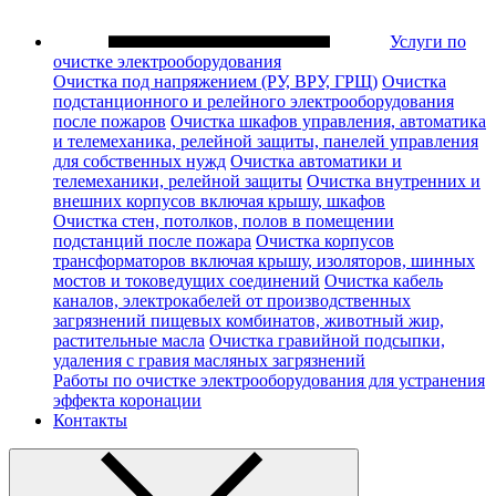
Услуги по
очистке электрооборудования
Очистка под напряжением (РУ, ВРУ, ГРЩ)
Очистка
подстанционного и релейного электрооборудования
после пожаров
Очистка шкафов управления, автоматика
и телемеханика, релейной защиты, панелей управления
для собственных нужд
Очистка автоматики и
телемеханики, релейной защиты
Очистка внутренних и
внешних корпусов включая крышу, шкафов
Очистка стен, потолков, полов в помещении
подстанций после пожара
Очистка корпусов
трансформаторов включая крышу, изоляторов, шинных
мостов и токоведущих соединений
Очистка кабель
каналов, электрокабелей от производственных
загрязнений пищевых комбинатов, животный жир,
растительные масла
Очистка гравийной подсыпки,
удаления с гравия масляных загрязнений
Работы по очистке электрооборудования для устранения
эффекта коронации
Контакты