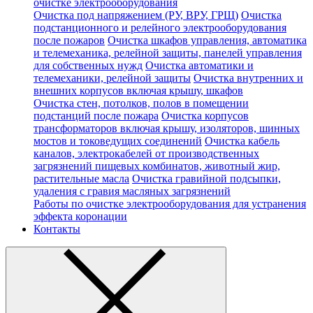
очистке электрооборудования
Очистка под напряжением (РУ, ВРУ, ГРЩ)
Очистка
подстанционного и релейного электрооборудования
после пожаров
Очистка шкафов управления, автоматика
и телемеханика, релейной защиты, панелей управления
для собственных нужд
Очистка автоматики и
телемеханики, релейной защиты
Очистка внутренних и
внешних корпусов включая крышу, шкафов
Очистка стен, потолков, полов в помещении
подстанций после пожара
Очистка корпусов
трансформаторов включая крышу, изоляторов, шинных
мостов и токоведущих соединений
Очистка кабель
каналов, электрокабелей от производственных
загрязнений пищевых комбинатов, животный жир,
растительные масла
Очистка гравийной подсыпки,
удаления с гравия масляных загрязнений
Работы по очистке электрооборудования для устранения
эффекта коронации
Контакты