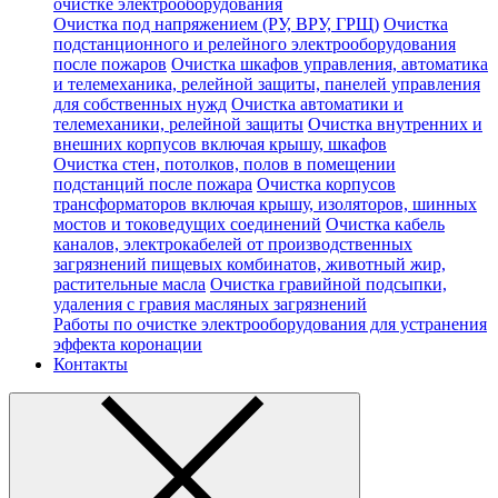
очистке электрооборудования
Очистка под напряжением (РУ, ВРУ, ГРЩ)
Очистка
подстанционного и релейного электрооборудования
после пожаров
Очистка шкафов управления, автоматика
и телемеханика, релейной защиты, панелей управления
для собственных нужд
Очистка автоматики и
телемеханики, релейной защиты
Очистка внутренних и
внешних корпусов включая крышу, шкафов
Очистка стен, потолков, полов в помещении
подстанций после пожара
Очистка корпусов
трансформаторов включая крышу, изоляторов, шинных
мостов и токоведущих соединений
Очистка кабель
каналов, электрокабелей от производственных
загрязнений пищевых комбинатов, животный жир,
растительные масла
Очистка гравийной подсыпки,
удаления с гравия масляных загрязнений
Работы по очистке электрооборудования для устранения
эффекта коронации
Контакты