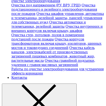
очистке электрооборудования
Очистка под напряжением (РУ, ВРУ, ГРЩ)
Очистка
подстанционного и релейного электрооборудования
после пожаров
Очистка шкафов управления, автоматика
и телемеханика, релейной защиты, панелей управления
для собственных нужд
Очистка автоматики и
телемеханики, релейной защиты
Очистка внутренних и
внешних корпусов включая крышу, шкафов
Очистка стен, потолков, полов в помещении
подстанций после пожара
Очистка корпусов
трансформаторов включая крышу, изоляторов, шинных
мостов и токоведущих соединений
Очистка кабель
каналов, электрокабелей от производственных
загрязнений пищевых комбинатов, животный жир,
растительные масла
Очистка гравийной подсыпки,
удаления с гравия масляных загрязнений
Работы по очистке электрооборудования для устранения
эффекта коронации
Контакты