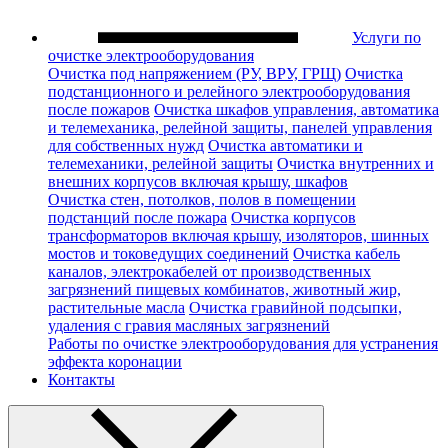
Услуги по
очистке электрооборудования
Очистка под напряжением (РУ, ВРУ, ГРЩ)
Очистка
подстанционного и релейного электрооборудования
после пожаров
Очистка шкафов управления, автоматика
и телемеханика, релейной защиты, панелей управления
для собственных нужд
Очистка автоматики и
телемеханики, релейной защиты
Очистка внутренних и
внешних корпусов включая крышу, шкафов
Очистка стен, потолков, полов в помещении
подстанций после пожара
Очистка корпусов
трансформаторов включая крышу, изоляторов, шинных
мостов и токоведущих соединений
Очистка кабель
каналов, электрокабелей от производственных
загрязнений пищевых комбинатов, животный жир,
растительные масла
Очистка гравийной подсыпки,
удаления с гравия масляных загрязнений
Работы по очистке электрооборудования для устранения
эффекта коронации
Контакты