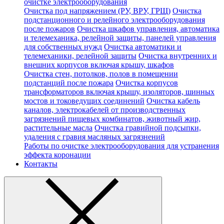
очистке электрооборудования
Очистка под напряжением (РУ, ВРУ, ГРЩ)
Очистка
подстанционного и релейного электрооборудования
после пожаров
Очистка шкафов управления, автоматика
и телемеханика, релейной защиты, панелей управления
для собственных нужд
Очистка автоматики и
телемеханики, релейной защиты
Очистка внутренних и
внешних корпусов включая крышу, шкафов
Очистка стен, потолков, полов в помещении
подстанций после пожара
Очистка корпусов
трансформаторов включая крышу, изоляторов, шинных
мостов и токоведущих соединений
Очистка кабель
каналов, электрокабелей от производственных
загрязнений пищевых комбинатов, животный жир,
растительные масла
Очистка гравийной подсыпки,
удаления с гравия масляных загрязнений
Работы по очистке электрооборудования для устранения
эффекта коронации
Контакты