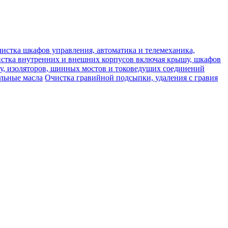
истка шкафов управления, автоматика и телемеханика,
стка внутренних и внешних корпусов включая крышу, шкафов
у, изоляторов, шинных мостов и токоведущих соединений
ельные масла
Очистка гравийной подсыпки, удаления с гравия