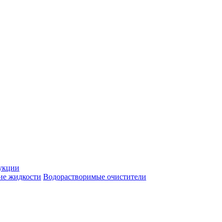
укции
ие жидкости
Водорастворимые очистители