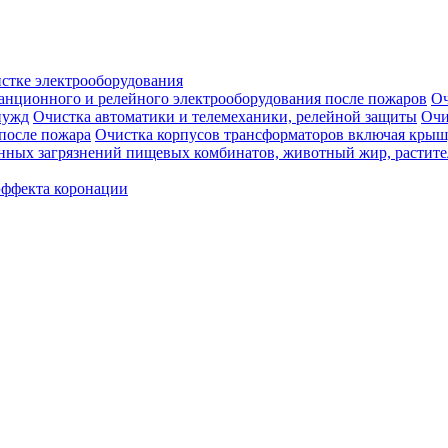
истке электрооборудования
анционного и релейного электрооборудования после пожаров
Оч
нужд
Очистка автоматики и телемеханики, релейной защиты
Очи
 после пожара
Очистка корпусов трансформаторов включая крыш
венных загрязнений пищевых комбинатов, животный жир, растит
эффекта коронации