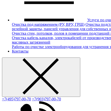
Услуги по оч
Очистка под напряжением (РУ, ВРУ, ГРЩ)
Очистка подст
релейной защиты, панелей управления для собственных 
Очистка стен, потолков, полов в помещении подстанций
Очистка кабель каналов, электрокабелей от производст
масляных загрязнений
Работы по очистке электрооборудования для устранения 
Контакты
+7(495)797-00-70
+7(903)797-00-70