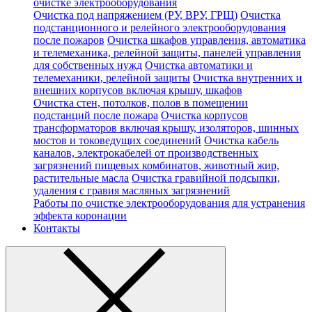
очистке электрооборудования
Очистка под напряжением (РУ, ВРУ, ГРЩ)
Очистка
подстанционного и релейного электрооборудования
после пожаров
Очистка шкафов управления, автоматика
и телемеханика, релейной защиты, панелей управления
для собственных нужд
Очистка автоматики и
телемеханики, релейной защиты
Очистка внутренних и
внешних корпусов включая крышу, шкафов
Очистка стен, потолков, полов в помещении
подстанций после пожара
Очистка корпусов
трансформаторов включая крышу, изоляторов, шинных
мостов и токоведущих соединений
Очистка кабель
каналов, электрокабелей от производственных
загрязнений пищевых комбинатов, животный жир,
растительные масла
Очистка гравийной подсыпки,
удаления с гравия масляных загрязнений
Работы по очистке электрооборудования для устранения
эффекта коронации
Контакты