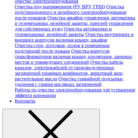
очистке электрооборудования
Очистка под напряжением (РУ, ВРУ, ГРЩ)
Очистка
подстанционного и релейного электрооборудования
после пожаров
Очистка шкафов управления, автоматика
и телемеханика, релейной защиты, панелей управления
для собственных нужд
Очистка автоматики и
телемеханики, релейной защиты
Очистка внутренних и
внешних корпусов включая крышу, шкафов
Очистка стен, потолков, полов в помещении
подстанций после пожара
Очистка корпусов
трансформаторов включая крышу, изоляторов, шинных
мостов и токоведущих соединений
Очистка кабель
каналов, электрокабелей от производственных
загрязнений пищевых комбинатов, животный жир,
растительные масла
Очистка гравийной подсыпки,
удаления с гравия масляных загрязнений
Работы по очистке электрооборудования для устранения
эффекта коронации
Контакты